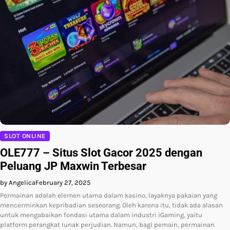
SLOT ONLINE
OLE777 – Situs Slot Gacor 2025 dengan
Peluang JP Maxwin Terbesar
by Angelica
February 27, 2025
Permainan adalah elemen utama dalam kasino, layaknya pakaian yang
mencerminkan kepribadian seseorang. Oleh karena itu, tidak ada alasan
untuk mengabaikan fondasi utama dalam industri iGaming, yaitu
platform perangkat lunak perjudian. Namun, bagi pemain, permainan