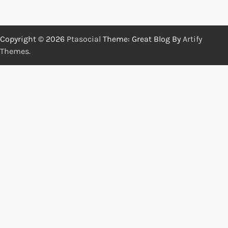
Copyright © 2026
Ptasocial
Theme: Great Blog By
Artify
Themes
.